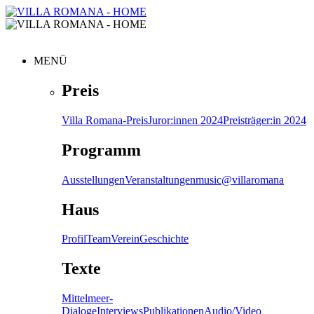
MENÜ
Preis
Villa Romana-Preis
Juror:innen 2024
Preisträger:in 2024
Programm
Ausstellungen
Veranstaltungen
music@villaromana
Haus
Profil
Team
Verein
Geschichte
Texte
Mittelmeer-
Dialoge
Interviews
Publikationen
Audio/Video