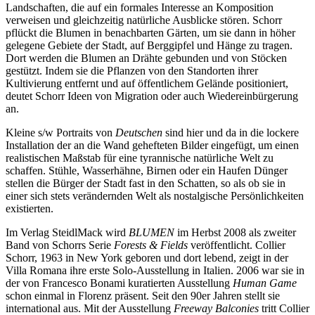
Landschaften, die auf ein formales Interesse an Komposition
verweisen und gleichzeitig natürliche Ausblicke stören. Schorr
pflückt die Blumen in benachbarten Gärten, um sie dann in höher
gelegene Gebiete der Stadt, auf Berggipfel und Hänge zu tragen.
Dort werden die Blumen an Drähte gebunden und von Stöcken
gestützt. Indem sie die Pflanzen von den Standorten ihrer
Kultivierung entfernt und auf öffentlichem Gelände positioniert,
deutet Schorr Ideen von Migration oder auch Wiedereinbürgerung
an.
Kleine s/w Portraits von
Deutschen
sind hier und da in die lockere
Installation der an die Wand gehefteten Bilder eingefügt, um einen
realistischen Maßstab für eine tyrannische natürliche Welt zu
schaffen. Stühle, Wasserhähne, Birnen oder ein Haufen Dünger
stellen die Bürger der Stadt fast in den Schatten, so als ob sie in
einer sich stets verändernden Welt als nostalgische Persönlichkeiten
existierten.
Im Verlag SteidlMack wird
BLUMEN
im Herbst 2008 als zweiter
Band von Schorrs Serie
Forests & Fields
veröffentlicht. Collier
Schorr, 1963 in New York geboren und dort lebend, zeigt in der
Villa Romana ihre erste Solo-Ausstellung in Italien. 2006 war sie in
der von Francesco Bonami kuratierten Ausstellung
Human Game
schon einmal in Florenz präsent. Seit den 90er Jahren stellt sie
international aus. Mit der Ausstellung
Freeway Balconies
tritt Collier