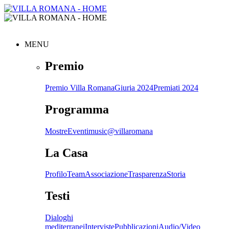
MENU
Premio
Premio Villa Romana
Giuria 2024
Premiati 2024
Programma
Mostre
Eventi
music@villaromana
La Casa
Profilo
Team
Associazione
Trasparenza
Storia
Testi
Dialoghi
mediterranei
Interviste
Pubblicazioni
Audio/Video