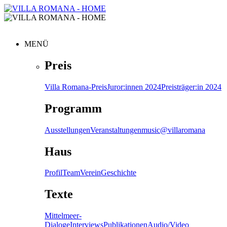
MENÜ
Preis
Villa Romana-Preis
Juror:innen 2024
Preisträger:in 2024
Programm
Ausstellungen
Veranstaltungen
music@villaromana
Haus
Profil
Team
Verein
Geschichte
Texte
Mittelmeer-
Dialoge
Interviews
Publikationen
Audio/Video