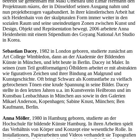
betreibt sie gemeinsam mit Maki Umehara und Elmar Hermann den
Projektraum
nüans
, der in Düsseldorf seinen Ausgang nahm und
nun projektbezogen vagabundiert. In ihrer künstlerischen Arbeit hat
sich Heidenhain von der skulpturalen Form immer weiter in den
sozialen Raum und seine uneindeutigen Zonen zwischen Kunst und
Design, Objekt und Repräsentation bewegt. 2006 arbeitete Anna
Heidenheim mit einem Stipendium des Goyang National Art Studio
in Korea.
Sebastian Dacey
, 1982 in London geboren, studierte zunächst am
Art College Wimbledon, dann an der Akademie der Bildenden
Künste in München, und lebt heute in Berlin. Dacey ist Maler. In
seinen (zum Teil großformatigen) Ölbildern arbeitet er mit abstrakten
wie figurativen Zeichen und ihrer Bindung an Malgrund und
Kunstgeschichte. Oft bringt Schwarz als Kontrastfarbe zu vielfach
gebrochenen Tönen eine krude Spannung in seine Bilder. Dacey
stellte in den letzten Jahren u.a. im Kunstverein Heilbronn und im
Kunstbau Lenbachhaus in München aus sowie in den Galerien
Mikael Anderson, Kopenhagen; Sabine Knust, München; Ben
Kaufmann, Berlin.
Anna Möller
, 1980 in Hamburg geboren, studierte an der
Hochschule für bildende Künste Hamburg. In ihren Arbeiten spielt
das Verhältnis von Körper und Konzept eine wesentliche Rolle. In
Installationen, Papierarbeiten und Videos verhandelt sie Topografien