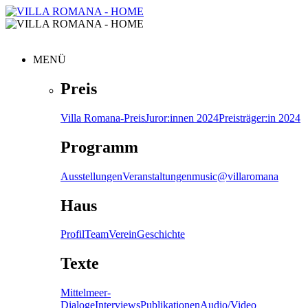
MENÜ
Preis
Villa Romana-Preis
Juror:innen 2024
Preisträger:in 2024
Programm
Ausstellungen
Veranstaltungen
music@villaromana
Haus
Profil
Team
Verein
Geschichte
Texte
Mittelmeer-
Dialoge
Interviews
Publikationen
Audio/Video