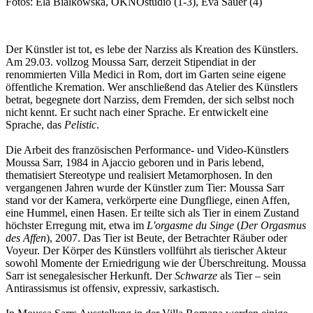
Fotos: Ela Bialkowska, OKNOstudio (1-3), Eva Sauer (4)
Der Künstler ist tot, es lebe der Narziss als Kreation des Künstlers.
Am 29.03. vollzog Moussa Sarr, derzeit Stipendiat in der
renommierten Villa Medici in Rom, dort im Garten seine eigene
öffentliche Kremation. Wer anschließend das Atelier des Künstlers
betrat, begegnete dort Narziss, dem Fremden, der sich selbst noch
nicht kennt. Er sucht nach einer Sprache. Er entwickelt eine
Sprache, das
Pelistic
.
Die Arbeit des französischen Performance- und Video-Künstlers
Moussa Sarr, 1984 in Ajaccio geboren und in Paris lebend,
thematisiert Stereotype und realisiert Metamorphosen. In den
vergangenen Jahren wurde der Künstler zum Tier: Moussa Sarr
stand vor der Kamera, verkörperte eine Dungfliege, einen Affen,
eine Hummel, einen Hasen. Er teilte sich als Tier in einem Zustand
höchster Erregung mit, etwa im
L'orgasme du Singe
(
Der Orgasmus
des Affen
), 2007. Das Tier ist Beute, der Betrachter Räuber oder
Voyeur. Der Körper des Künstlers vollführt als tierischer Akteur
sowohl Momente der Erniedrigung wie der Überschreitung. Moussa
Sarr ist senegalesischer Herkunft. Der
Schwarze
als Tier – sein
Antirassismus ist offensiv, expressiv, sarkastisch.