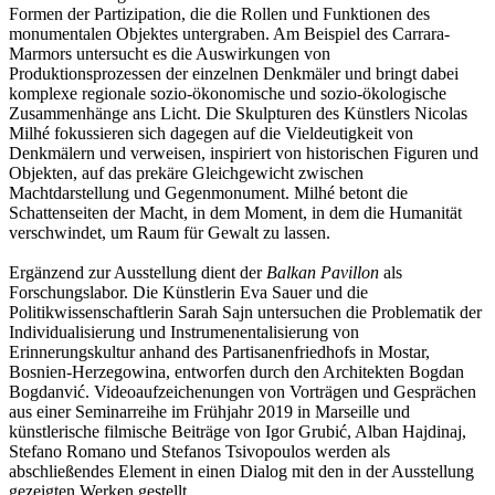
Formen der Partizipation, die die Rollen und Funktionen des
monumentalen Objektes untergraben. Am Beispiel des Carrara-
Marmors untersucht es die Auswirkungen von
Produktionsprozessen der einzelnen Denkmäler und bringt dabei
komplexe regionale sozio-ökonomische und sozio-ökologische
Zusammenhänge ans Licht. Die Skulpturen des Künstlers Nicolas
Milhé fokussieren sich dagegen auf die Vieldeutigkeit von
Denkmälern und verweisen, inspiriert von historischen Figuren und
Objekten, auf das prekäre Gleichgewicht zwischen
Machtdarstellung und Gegenmonument. Milhé betont die
Schattenseiten der Macht, in dem Moment, in dem die Humanität
verschwindet, um Raum für Gewalt zu lassen.
Ergänzend zur Ausstellung dient der
Balkan Pavillon
als
Forschungslabor. Die Künstlerin Eva Sauer und die
Politikwissenschaftlerin Sarah Sajn untersuchen die Problematik der
Individualisierung und Instrumenentalisierung von
Erinnerungskultur anhand des Partisanenfriedhofs in Mostar,
Bosnien-Herzegowina, entworfen durch den Architekten Bogdan
Bogdanvić. Videoaufzeichenungen von Vorträgen und Gesprächen
aus einer Seminarreihe im Frühjahr 2019 in Marseille und
künstlerische filmische Beiträge von Igor Grubić, Alban Hajdinaj,
Stefano Romano und Stefanos Tsivopoulos werden als
abschließendes Element in einen Dialog mit den in der Ausstellung
gezeigten Werken gestellt.