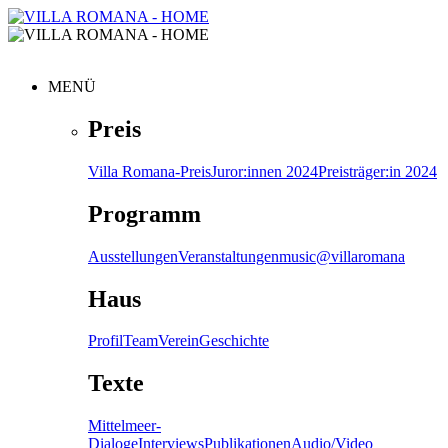
MENÜ
Preis
Villa Romana-Preis
Juror:innen 2024
Preisträger:in 2024
Programm
Ausstellungen
Veranstaltungen
music@villaromana
Haus
Profil
Team
Verein
Geschichte
Texte
Mittelmeer-
Dialoge
Interviews
Publikationen
Audio/Video