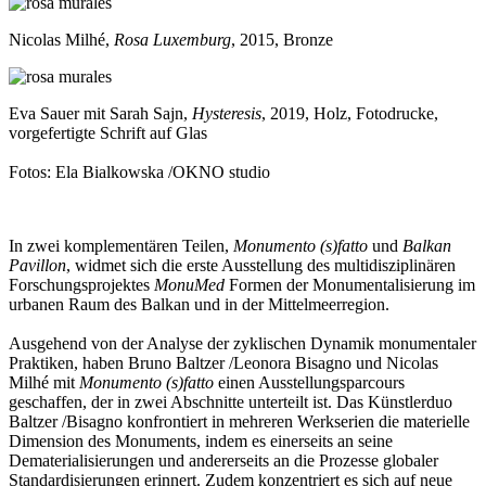
Nicolas Milhé,
Rosa Luxemburg
, 2015, Bronze
Eva Sauer mit Sarah Sajn,
Hysteresis
, 2019, Holz, Fotodrucke,
vorgefertigte Schrift auf Glas
Fotos: Ela Bialkowska /OKNO studio
In zwei komplementären Teilen,
Monumento (s)fatto
und
Balkan
Pavillon
, widmet sich die erste Ausstellung des multidisziplinären
Forschungsprojektes
MonuMed
Formen der Monumentalisierung im
urbanen Raum des Balkan und in der Mittelmeerregion.
Ausgehend von der Analyse der zyklischen Dynamik monumentaler
Praktiken, haben Bruno Baltzer /Leonora Bisagno und Nicolas
Milhé mit
Monumento (s)fatto
einen Ausstellungsparcours
geschaffen, der in zwei Abschnitte unterteilt ist. Das Künstlerduo
Baltzer /Bisagno konfrontiert in mehreren Werkserien die materielle
Dimension des Monuments, indem es einerseits an seine
Dematerialisierungen und andererseits an die Prozesse globaler
Standardisierungen erinnert. Zudem konzentriert es sich auf neue